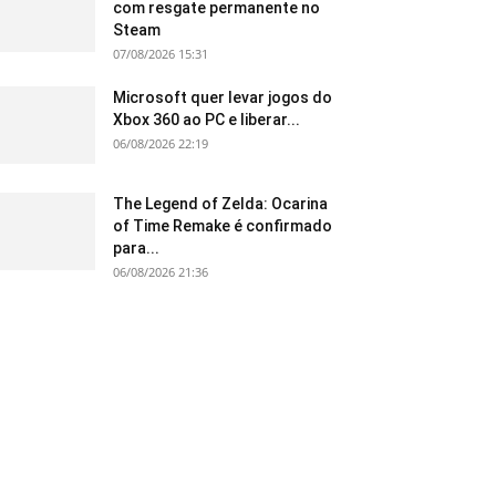
com resgate permanente no
Steam
07/08/2026 15:31
Microsoft quer levar jogos do
Xbox 360 ao PC e liberar...
06/08/2026 22:19
The Legend of Zelda: Ocarina
of Time Remake é confirmado
para...
06/08/2026 21:36