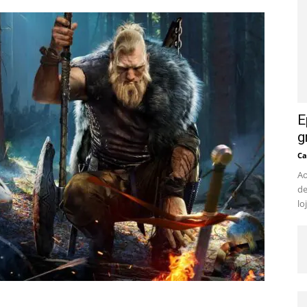
E
g
Ca
Ao
de
lo