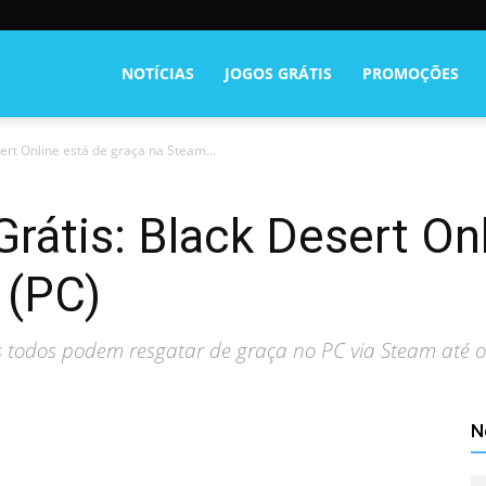
NOTÍCIAS
JOGOS GRÁTIS
PROMOÇÕES
sert Online está de graça na Steam...
Grátis: Black Desert On
 (PC)
os todos podem resgatar de graça no PC via Steam até o 
N