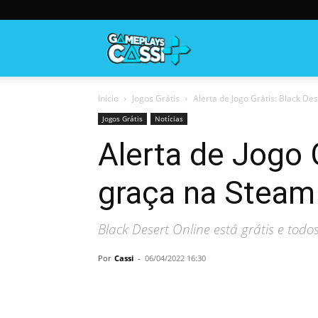
Gameplayscassi
Início
Jogos Grátis
Alerta de Jogo Grátis: Black De
Jogos Grátis
Notícias
Alerta de Jogo 
graça na Steam
Black Desert Online está grátis e tod
Por
Cassi
-
06/04/2022 16:30