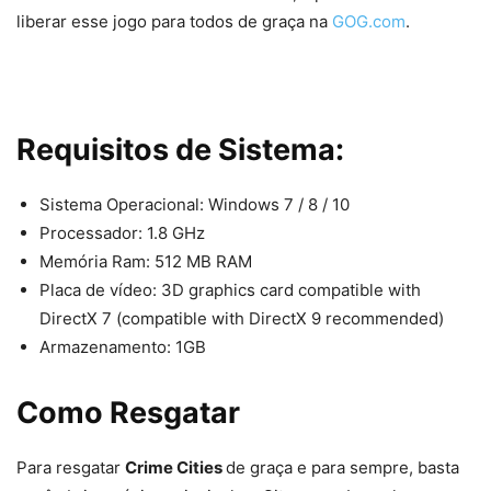
liberar esse jogo para todos de graça na
GOG.com
.
Requisitos de Sistema:
Sistema Operacional: Windows 7 / 8 / 10
Processador: 1.8 GHz
Memória Ram: 512 MB RAM
Placa de vídeo: 3D graphics card compatible with
DirectX 7 (compatible with DirectX 9 recommended)
Armazenamento: 1GB
Como Resgatar
Para resgatar
Crime Cities
de graça e para sempre, basta