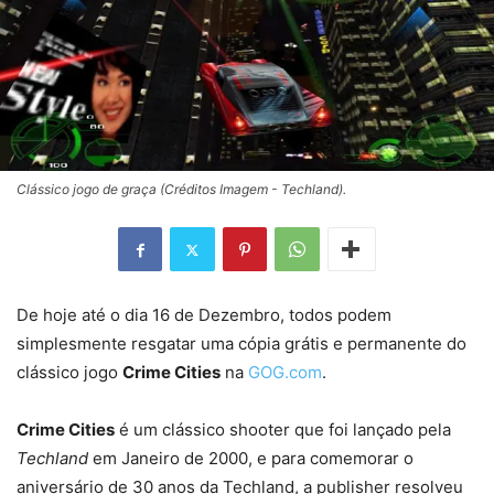
Clássico jogo de graça (Créditos Imagem - Techland).
De hoje até o dia 16 de Dezembro, todos podem
simplesmente resgatar uma cópia grátis e permanente do
clássico jogo
Crime Cities
na
GOG.com
.
Crime Cities
é um clássico shooter que foi lançado pela
Techland
em Janeiro de 2000, e para comemorar o
aniversário de 30 anos da Techland, a publisher resolveu