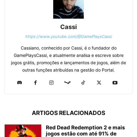
Cassi
https://www.youtube.com/@GamePlaysCassi
Cassiano, conhecido por Cassi, é o fundador do
GamePlaysCassi, e atualmente analisa e escreve sobre
jogos grátis, promoções e lançamentos de jogos, além de
outras funções atribuídas na gestão do Portal.
ARTIGOS RELACIONADOS
Red Dead Redemption 2 e mais
jogos estão com até 91% de