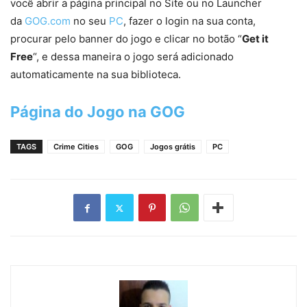
você abrir a página principal no Site ou no Launcher
da
GOG.com
no seu
PC
, fazer o login na sua conta,
procurar pelo banner do jogo e clicar no botão “
Get it
Free
“, e dessa maneira o jogo será adicionado
automaticamente na sua biblioteca.
Página do Jogo na GOG
TAGS
Crime Cities
GOG
Jogos grátis
PC