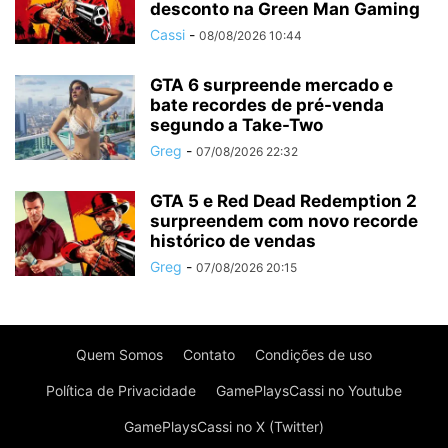
desconto na Green Man Gaming
Cassi
-
08/08/2026 10:44
GTA 6 surpreende mercado e
bate recordes de pré-venda
segundo a Take-Two
Greg
-
07/08/2026 22:32
GTA 5 e Red Dead Redemption 2
surpreendem com novo recorde
histórico de vendas
Greg
-
07/08/2026 20:15
Quem Somos
Contato
Condições de uso
Política de Privacidade
GamePlaysCassi no Youtube
GamePlaysCassi no X (Twitter)