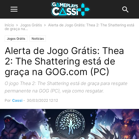
Início
Jogos Grátis
Alerta de Jogo Grátis: Thea 2: The Shattering está
de graça na...
Jogos Grátis
Notícias
Alerta de Jogo Grátis: Thea
2: The Shattering está de
graça na GOG.com (PC)
O jogo Thea 2: The Shattering está de graça para resgate
permanente na GOG (PC), veja como resgatar.
Por
Cassi
-
30/03/2022 12:12