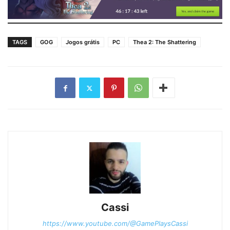
TAGS
GOG
Jogos grátis
PC
Thea 2: The Shattering
Cassi
https://www.youtube.com/@GamePlaysCassi