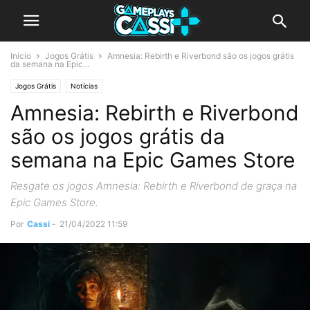
Início
Jogos Grátis
Amnesia: Rebirth e Riverbond são os jogos grátis
da semana na Epic...
Jogos Grátis
Notícias
Amnesia: Rebirth e Riverbond
são os jogos grátis da
semana na Epic Games Store
Resgate os jogos Amnesia: Rebirth e Riverbond de graça na
Epic Games Store.
Por
Cassi
-
21/04/2022 11:59