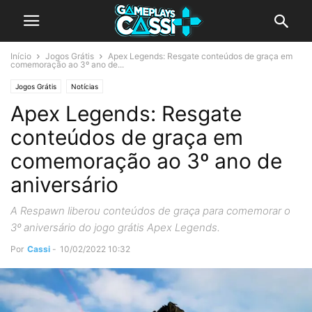
Início
Jogos Grátis
Apex Legends: Resgate conteúdos de graça em
comemoração ao 3º ano de...
Jogos Grátis
Notícias
Apex Legends: Resgate
conteúdos de graça em
comemoração ao 3º ano de
aniversário
A Respawn liberou conteúdos de graça para comemorar o
3º aniversário do jogo grátis Apex Legends.
Por
Cassi
-
10/02/2022 10:32