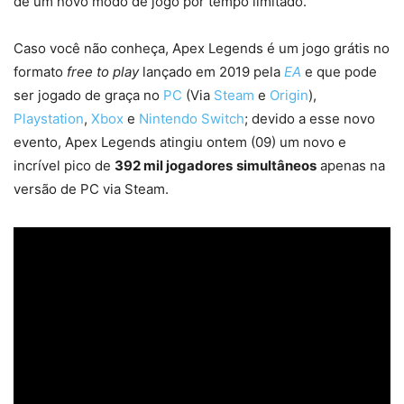
de um novo modo de jogo por tempo limitado.
Caso você não conheça, Apex Legends é um jogo grátis no
formato
free to play
lançado em 2019 pela
EA
e que pode
ser jogado de graça no
PC
(Via
Steam
e
Origin
),
Playstation
,
Xbox
e
Nintendo Switch
; devido a esse novo
evento, Apex Legends atingiu ontem (09) um novo e
incrível pico de
392 mil jogadores
simultâneos
apenas na
versão de PC via Steam.