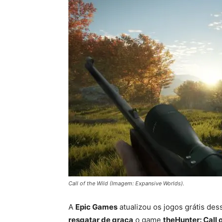
Call of the Wild (Imagem: Expansive Worlds).
A
Epic Games
atualizou os jogos grátis de
resgatar de graça
o game
theHunter: Call 