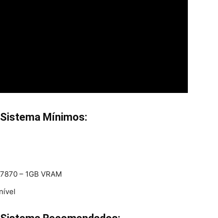
e Sistema Mínimos:
HD7870 – 1GB VRAM
nível