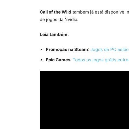
Call of the Wild
também já está disponível 
de jogos da Nvidia.
Leia também:
Promoção na Steam
:
Jogos de PC estão
Epic Games
:
Todos os jogos grátis entre