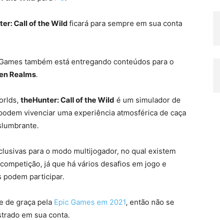
er: Call of the Wild
ficará para sempre em sua conta
c Games também está entregando conteúdos para o
ten Realms
.
orlds,
theHunter: Call of the Wild
é um simulador de
podem vivenciar uma experiência atmosférica de caça
slumbrante.
usivas para o modo multijogador, no qual existem
mpetição, já que há vários desafios em jogo e
 podem participar.
ue de graça pela
Epic Games em 2021
, então não se
strado em sua conta.