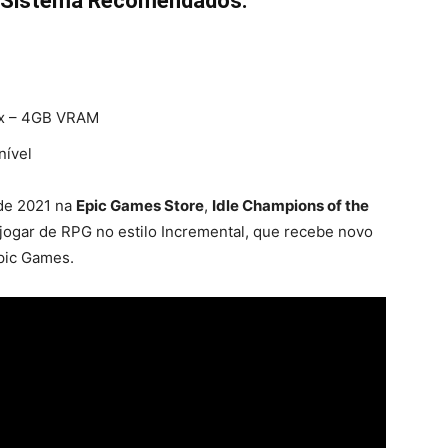
de Sistema Recomendados:
70x – 4GB VRAM
nível
de 2021 na
Epic Games Store
,
Idle Champions of the
jogar de RPG no estilo Incremental, que recebe novo
Epic Games.