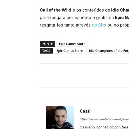
Call of the Wild
e os conteúdos de
Idle Cha
para resgate permanente e grátis na
Epic 
resgatá-los tanto através
do Site
ou no próp
FONTE
Epic Games Store
TAGS
Epic Games Store
Idle Champions of the Fo
Cassi
https://www.youtube.com/@Gam
Cassiano, conhecido por Cassi