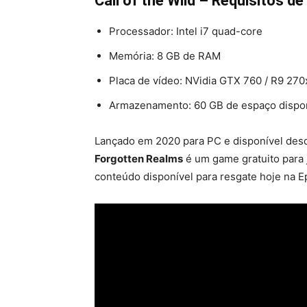
Call of the Wild – Requisitos 
Processador: Intel i7 quad-core
Memória: 8 GB de RAM
Placa de vídeo: NVidia GTX 760 / R9 2
Armazenamento: 60 GB de espaço dispo
Lançado em 2020 para PC e disponível des
Forgotten Realms
é um game gratuito para 
conteúdo disponível para resgate hoje na 