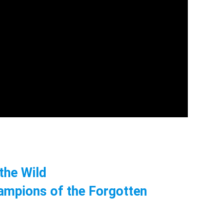
the Wild
hampions of the Forgotten