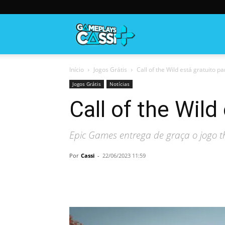
Gameplayscassi
Início
Jogos Grátis
Call of the Wild está gratuito p
Jogos Grátis
Notícias
Call of the Wild
Epic Games entrega de graça o jogo t
Por
Cassi
-
22/06/2023 11:59