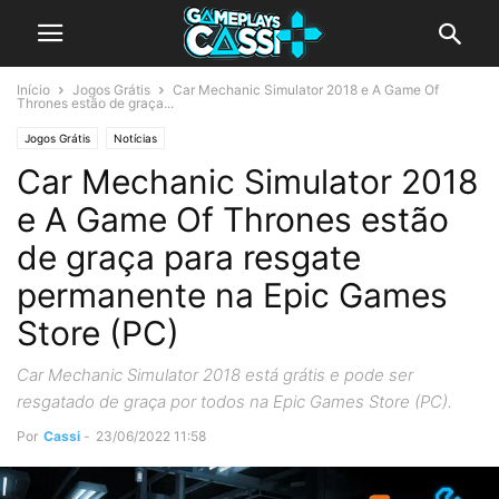
Início
Jogos Grátis
Car Mechanic Simulator 2018 e A Game Of
Thrones estão de graça...
Jogos Grátis
Notícias
Car Mechanic Simulator 2018
e A Game Of Thrones estão
de graça para resgate
permanente na Epic Games
Store (PC)
Car Mechanic Simulator 2018 está grátis e pode ser
resgatado de graça por todos na Epic Games Store (PC).
Por
Cassi
-
23/06/2022 11:58