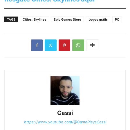
TAGS
Cities: Skylines
Epic Games Store
Jogos grátis
PC
Cassi
https://www.youtube.com/@GamePlaysCassi