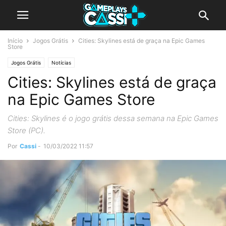
Início
Jogos Grátis
Cities: Skylines está de graça na Epic Games
Store
Jogos Grátis
Notícias
Cities: Skylines está de graça
na Epic Games Store
Cities: Skylines é o jogo grátis dessa semana na Epic Games
Store (PC).
Por
Cassi
-
10/03/2022 11:57