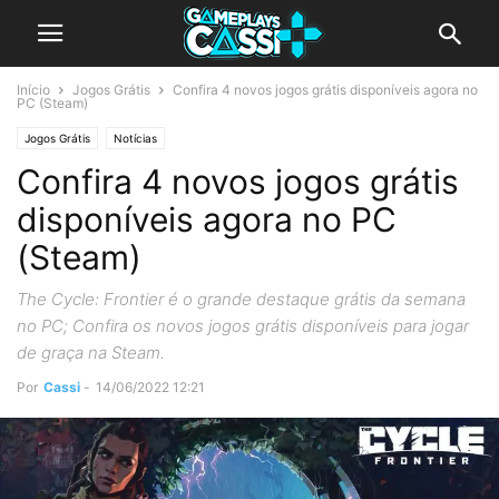
Início
Jogos Grátis
Confira 4 novos jogos grátis disponíveis agora no
PC (Steam)
Jogos Grátis
Notícias
Confira 4 novos jogos grátis
disponíveis agora no PC
(Steam)
The Cycle: Frontier é o grande destaque grátis da semana
no PC; Confira os novos jogos grátis disponíveis para jogar
de graça na Steam.
Por
Cassi
-
14/06/2022 12:21