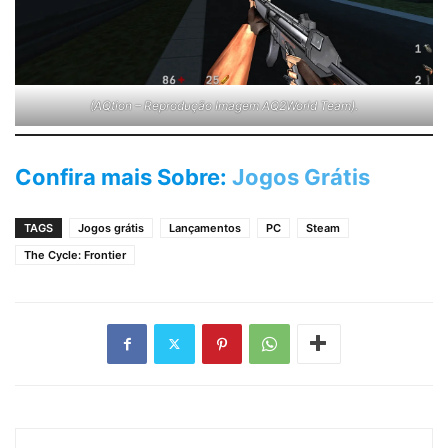
(AQtion – Reprodução Imagem AQ2World Team).
Confira mais Sobre:
Jogos Grátis
TAGS
Jogos grátis
Lançamentos
PC
Steam
The Cycle: Frontier