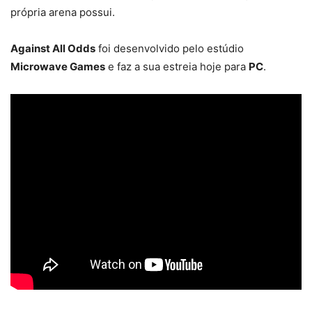
própria arena possui.
Against All Odds
foi desenvolvido pelo estúdio
Microwave Games
e faz a sua estreia hoje para
PC
.