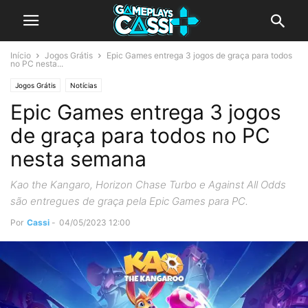
Início
Jogos Grátis
Epic Games entrega 3 jogos de graça para todos
no PC nesta...
Jogos Grátis
Notícias
Epic Games entrega 3 jogos
de graça para todos no PC
nesta semana
Kao the Kangaro, Horizon Chase Turbo e Against All Odds
são entregues de graça pela Epic Games para PC.
Por
Cassi
-
04/05/2023 12:00