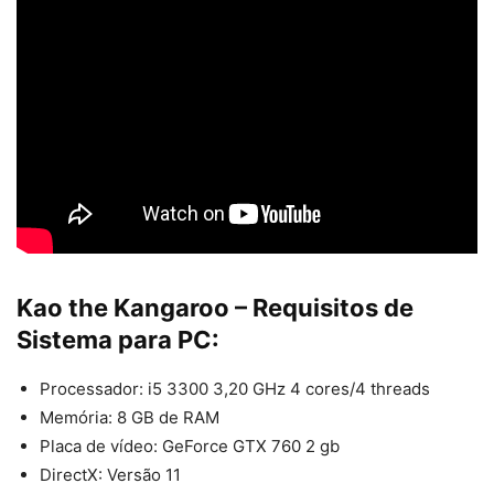
Kao the Kangaroo – Requisitos de
Sistema para PC:
Processador: i5 3300 3,20 GHz 4 cores/4 threads
Memória: 8 GB de RAM
Placa de vídeo: GeForce GTX 760 2 gb
DirectX: Versão 11