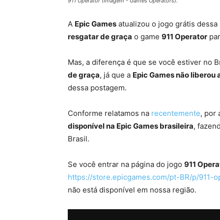
911 Operator (Imagem - Games Operators).
A
Epic Games
atualizou o jogo grátis dess
resgatar de graça
o game
911 Operator
pa
Mas, a diferença é que se você estiver no B
de graça
, já que a
Epic Games não liberou a
dessa postagem.
Conforme relatamos na
recentemente
, por
disponível na Epic Games brasileira
, fazen
Brasil.
Se você entrar na página do jogo
911 Opera
https://store.epicgames.com/pt-BR/p/911-
não está disponível em nossa região.