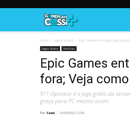
Gameplayscassi
Início
Jogos Grátis
Epic Games entrega jogo grátis e
Jogos Grátis
Notícias
Epic Games entr
fora; Veja como
911 Operator é o jogo grátis da seman
graça para PC mesmo assim.
Por
Cassi
-
14/09/2023 12:00