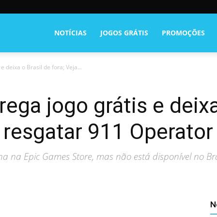
NOTÍCIAS
JOGOS GRÁTIS
PROMOÇÕES
 deixa o Brasil de fora; Veja...
ega jogo grátis e deixa
 resgatar 911 Operator
a na Epic Games Store, mas não está disponível no Bra
N