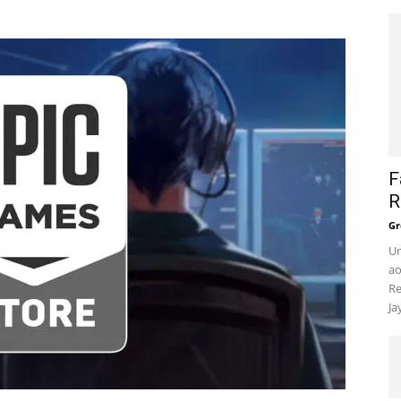
F
R
Gr
Um
ao
Re
Ja