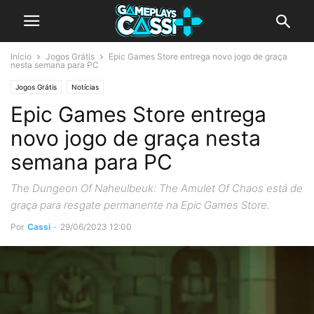
Início
Jogos Grátis
Epic Games Store entrega novo jogo de graça
nesta semana para PC
Jogos Grátis
Notícias
Epic Games Store entrega
novo jogo de graça nesta
semana para PC
The Dungeon Of Naheulbeuk: The Amulet Of Chaos está de
graça para resgate permanente na Epic Games Store.
Por
Cassi
-
29/06/2023 12:00