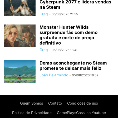
Cyberpunk 2077 e lidera vendas
na Steam
Greg
-
05/08/2026 21:55
Monster Hunter Wilds
surpreende fãs com demo
gratuita e corte de preço
definitivo
Greg
-
05/08/2026 18:40
Demo aconchegante no Steam
promete te deixar mais feliz
João Belarmindo
-
05/08/2026 16:52
Quem Somos
Contato
Condições de uso
Política de Privacidade
GamePlaysCassi no Youtube