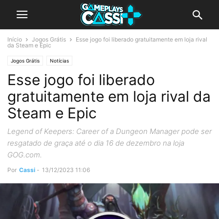
Início
Jogos Grátis
Esse jogo foi liberado gratuitamente em loja rival
da Steam e Epic
Jogos Grátis
Notícias
Esse jogo foi liberado
gratuitamente em loja rival da
Steam e Epic
Legend of Keepers: Career of a Dungeon Manager pode ser
resgatado de graça até o dia 16 de dezembro na loja
GOG.com.
Por
Cassi
-
13/12/2023 11:06