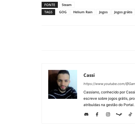
FONTE
Steam
TAGS
GOG
Helium Rain
Jogos
Jogos grátis
Cassi
https://www.youtube.com/@Gam
Cassiano, conhecido por Cassi
escreve sobre jogos grátis, p
atribuídas na gestão do Portal.