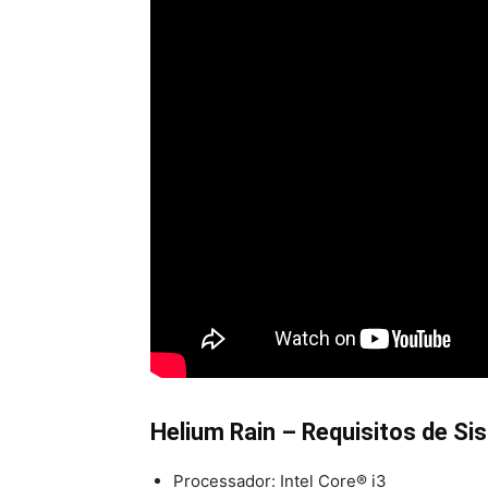
Helium Rain – Requisitos de Si
Processador: Intel Core® i3