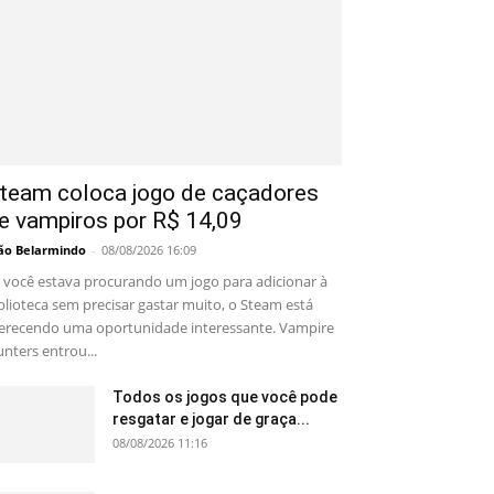
team coloca jogo de caçadores
e vampiros por R$ 14,09
ão Belarmindo
-
08/08/2026 16:09
 você estava procurando um jogo para adicionar à
blioteca sem precisar gastar muito, o Steam está
erecendo uma oportunidade interessante. Vampire
nters entrou...
Todos os jogos que você pode
resgatar e jogar de graça...
08/08/2026 11:16