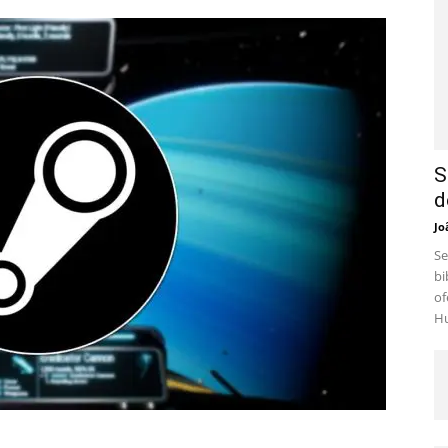
S
d
Jo
Se
bi
of
Hu