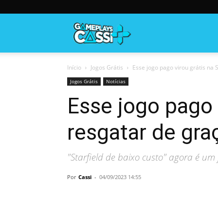
Gameplayscassi
Início
Jogos Grátis
Esse jogo pago virou grátis na 
Jogos Grátis
Notícias
Esse jogo pago 
resgatar de gra
"Starfield de baixo custo" agora é um
Por
Cassi
-
04/09/2023 14:55