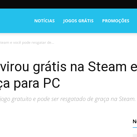
NOTÍCIAS
JOGOS GRÁTIS
PROMOÇÕES
Steam e você pode resgatar de...
virou grátis na Steam 
ça para PC
 jogo gratuito e pode ser resgatado de graça na Steam.
N