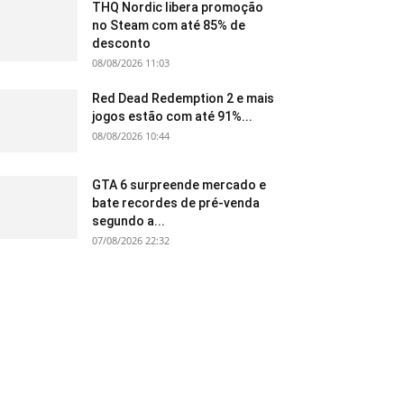
THQ Nordic libera promoção
no Steam com até 85% de
desconto
08/08/2026 11:03
Red Dead Redemption 2 e mais
jogos estão com até 91%...
08/08/2026 10:44
GTA 6 surpreende mercado e
bate recordes de pré-venda
segundo a...
07/08/2026 22:32