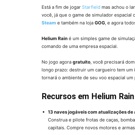
Está a fim de jogar
Starfield
mas achou o la
você, já que o game de simulador espacial
Steam
e também na loja
GOG
, e agora tod
Helium Rain
é um simples game de simulaçã
comando de uma empresa espacial.
No jogo agora
gratuito
, você precisará dom
longo prazo: destruir um cargueiro tem um 
tornará o ambiente de seu voo espacial um 
Recursos em Helium Rain
13 naves jogáveis ​​com atualizações d
Construa e pilote frotas de caças, bomba
capitais. Compre novos motores e armas