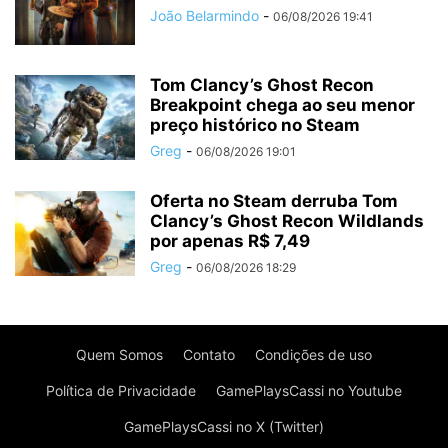
João Belarmindo
-
06/08/2026 19:41
Tom Clancy’s Ghost Recon
Breakpoint chega ao seu menor
preço histórico no Steam
Greg
-
06/08/2026 19:01
Oferta no Steam derruba Tom
Clancy’s Ghost Recon Wildlands
por apenas R$ 7,49
Greg
-
06/08/2026 18:29
Quem Somos
Contato
Condições de uso
Política de Privacidade
GamePlaysCassi no Youtube
GamePlaysCassi no X (Twitter)