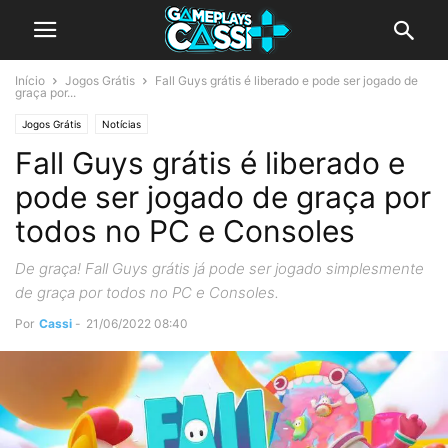
Início
Jogos Grátis
Fall Guys grátis é liberado e pode ser jogado de
graça por...
Jogos Grátis
Notícias
Fall Guys grátis é liberado e
pode ser jogado de graça por
todos no PC e Consoles
De graça! Fall Guys grátis já pode ser jogado simplesmente
de graça por todos no PC e Consoles.
Por
Cassi
-
21/06/2022 08:40