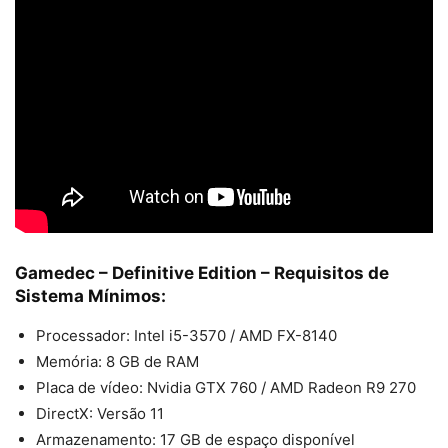
Gamedec – Definitive Edition – Requisitos de
Sistema Mínimos:
Processador: Intel i5-3570 / AMD FX-8140
Memória: 8 GB de RAM
Placa de vídeo: Nvidia GTX 760 / AMD Radeon R9 270
DirectX: Versão 11
Armazenamento: 17 GB de espaço disponível