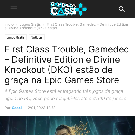
Início
Jogos Grátis
First Class Trouble, Gamedec – Definitive Edition
e Divine Knockout (DKO) estão...
Jogos Grátis
Notícias
First Class Trouble, Gamedec
– Definitive Edition e Divine
Knockout (DKO) estão de
graça na Epic Games Store
A Epic Games Store está entregando três jogos de graça
agora no PC; você pode resgatá-los até o dia 19 de janeiro.
Por
Cassi
-
12/01/2023 12:58