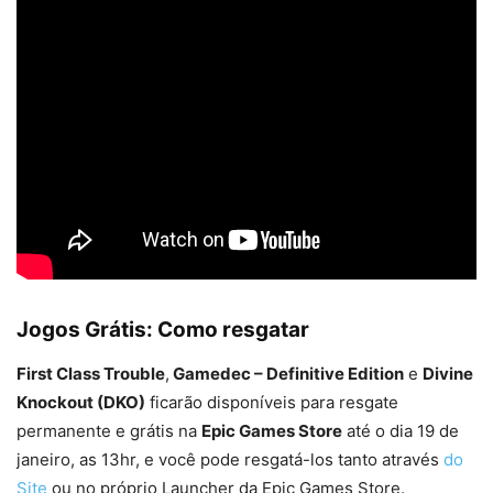
Jogos Grátis: Como resgatar
First Class Trouble
,
Gamedec – Definitive Edition
e
Divine
Knockout (DKO)
ficarão disponíveis para resgate
permanente e grátis na
Epic Games Store
até o dia 19 de
janeiro, as 13hr, e você pode resgatá-los tanto através
do
Site
ou no próprio Launcher da Epic Games Store.