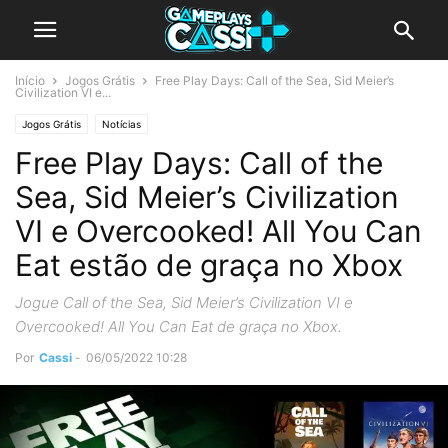
Início
Jogos Grátis
Free Play Days: Call of the Sea, Sid Meier’s
Civilization VI e...
Jogos Grátis
Notícias
Free Play Days: Call of the
Sea, Sid Meier’s Civilization
VI e Overcooked! All You Can
Eat estão de graça no Xbox
Jogue Call of the Sea, Sid Meier’s Civilization VI e
Overcooked! All You Can Eat de graça no Xbox.
Por
Cassi
-
06/05/2022 10:28