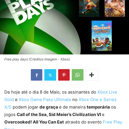
Free play days (Créditos Imagem - Xbox).
De hoje até o dia 8 de Maio, os assinantes do
Xbox Live
Gold
e
Xbox Game Pass Ultimate
no
Xbox One e Series
X/S
podem jogar
de graça
e de maneira
temporária
os
jogos
Call of the Sea, Sid Meier’s Civilization VI
e
Overcooked! All You Can Eat
através do evento
Free Play