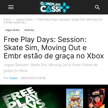
Início
Jogos Grátis
Free Play Days: Session: Skate Sim, Moving Out
e Embr estão de...
Jogos Grátis
Notícias
Free Play Days: Session:
Skate Sim, Moving Out e
Embr estão de graça no Xbox
Jogue Session: Skate Sim, Moving Out e Embr Online de
graça no Xbox.
Por
Cassi
-
29/04/2022 09:28