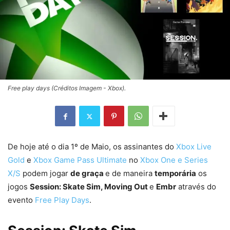
Free play days (Créditos Imagem - Xbox).
De hoje até o dia 1º de Maio, os assinantes do
Xbox Live
Gold
e
Xbox Game Pass Ultimate
no
Xbox One e Series
X/S
podem jogar
de graça
e de maneira
temporária
os
jogos
Session: Skate Sim, Moving Out
e
Embr
através do
evento
Free Play Days
.