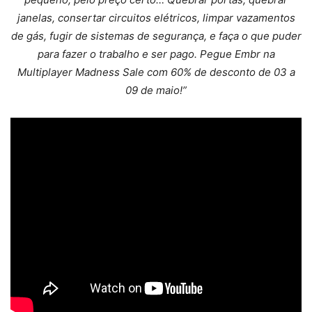
janelas, consertar circuitos elétricos, limpar vazamentos
de gás, fugir de sistemas de segurança, e faça o que puder
para fazer o trabalho e ser pago. Pegue Embr na
Multiplayer Madness Sale com 60% de desconto de 03 a
09 de maio!”