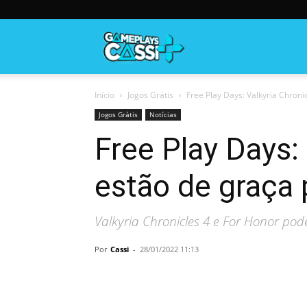
Gameplayscassi
Início
Jogos Grátis
Free Play Days: Valkyria Chronic
Jogos Grátis
Notícias
Free Play Days:
estão de graça 
Valkyria Chronicles 4 e For Honor po
Por
Cassi
-
28/01/2022 11:13