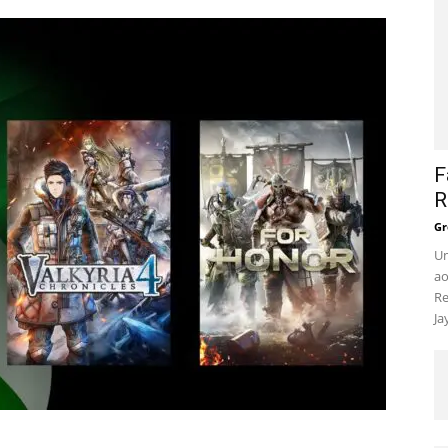
F
R
Gr
Um
ao
Re
Ja