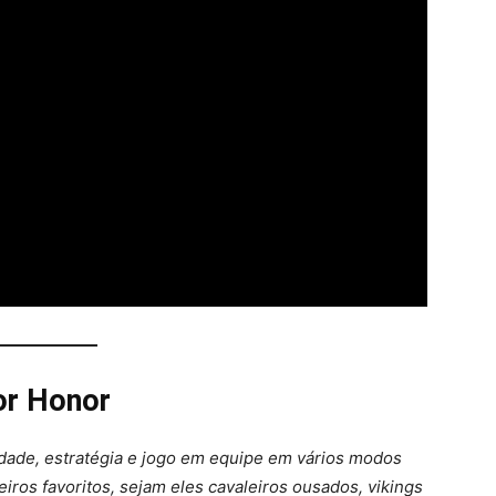
or Honor
idade, estratégia e jogo em equipe em vários modos
iros favoritos, sejam eles cavaleiros ousados, vikings