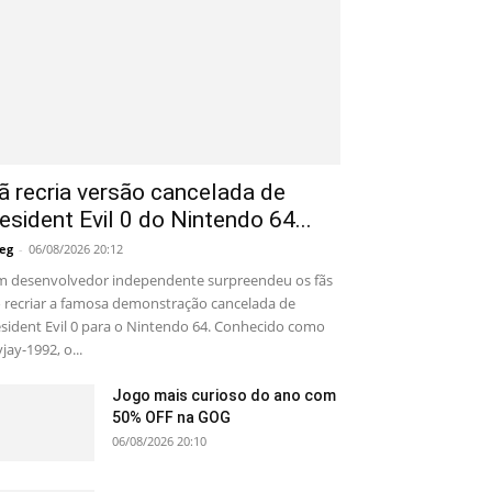
ã recria versão cancelada de
esident Evil 0 do Nintendo 64...
eg
-
06/08/2026 20:12
 desenvolvedor independente surpreendeu os fãs
 recriar a famosa demonstração cancelada de
sident Evil 0 para o Nintendo 64. Conhecido como
yjay-1992, o...
Jogo mais curioso do ano com
50% OFF na GOG
06/08/2026 20:10