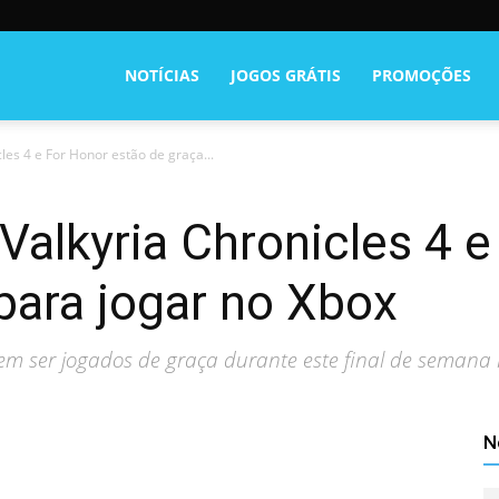
NOTÍCIAS
JOGOS GRÁTIS
PROMOÇÕES
les 4 e For Honor estão de graça...
 Valkyria Chronicles 4 
para jogar no Xbox
dem ser jogados de graça durante este final de semana
N