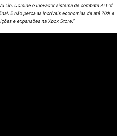
 Wu Lin. Domine o inovador sistema de combate Art of
 final. E não perca as incríveis economias de até 70% e
dições e expansões na Xbox Store.”