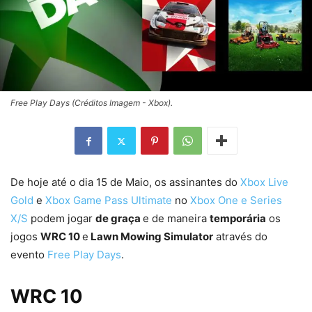
Free Play Days (Créditos Imagem - Xbox).
De hoje até o dia 15 de Maio, os assinantes do
Xbox Live
Gold
e
Xbox Game Pass Ultimate
no
Xbox One e Series
X/S
podem jogar
de graça
e de maneira
temporária
os
jogos
WRC 10
e
Lawn Mowing Simulator
através do
evento
Free Play Days
.
WRC 10