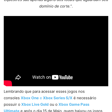
domínio de corte.”
.
Lembrando que para acessar esses jogos nos
consoles
Xbox One
e
Xbox Series S/X
é necessário
possuir o
Xbox Live Gold
ou o
Xbox Game Pass
Ultimate
e após o dia 15 de Maio, quem baixou os jogos