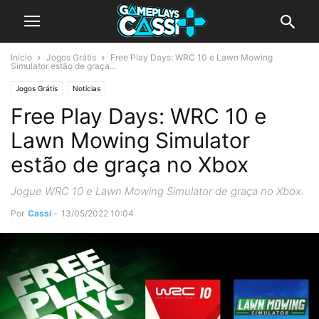
Início
Jogos Grátis
Free Play Days: WRC 10 e Lawn Mowing
Simulator estão de graça...
Jogos Grátis
Notícias
Free Play Days: WRC 10 e
Lawn Mowing Simulator
estão de graça no Xbox
Jogue WRC 10 e Lawn Mowing Simulator de graça no Xbox.
Por
Cassi
-
13/05/2022 10:04