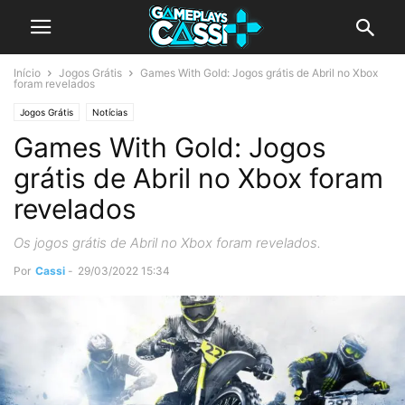
Início
Jogos Grátis
Games With Gold: Jogos grátis de Abril no Xbox
foram revelados
Jogos Grátis
Notícias
Games With Gold: Jogos
grátis de Abril no Xbox foram
revelados
Os jogos grátis de Abril no Xbox foram revelados.
Por
Cassi
-
29/03/2022 15:34