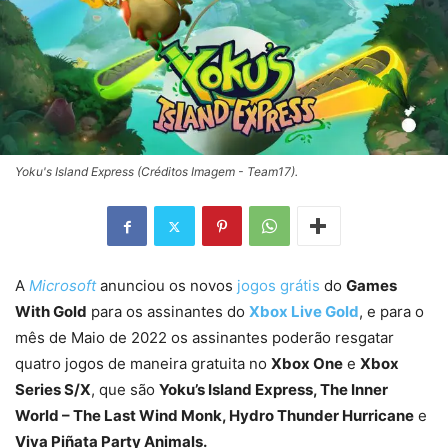
Yoku's Island Express (Créditos Imagem - Team17).
A
Microsoft
anunciou os novos
jogos grátis
do
Games
With Gold
para os assinantes do
Xbox Live Gold
, e para o
mês de Maio de 2022 os assinantes poderão resgatar
quatro jogos de maneira gratuita no
Xbox One
e
Xbox
Series S/X
, que são
Yoku’s Island Express, The Inner
World – The Last Wind Monk, Hydro Thunder Hurricane
e
Viva Piñata Party Animals.