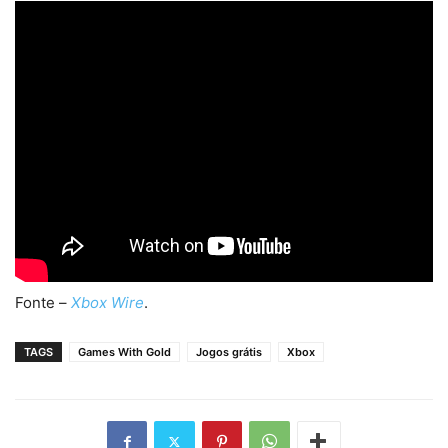
Fonte –
Xbox Wire
.
TAGS
Games With Gold
Jogos grátis
Xbox