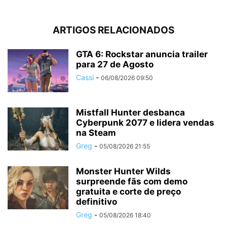
ARTIGOS RELACIONADOS
GTA 6: Rockstar anuncia trailer
para 27 de Agosto
Cassi
-
06/08/2026 09:50
Mistfall Hunter desbanca
Cyberpunk 2077 e lidera vendas
na Steam
Greg
-
05/08/2026 21:55
Monster Hunter Wilds
surpreende fãs com demo
gratuita e corte de preço
definitivo
Greg
-
05/08/2026 18:40