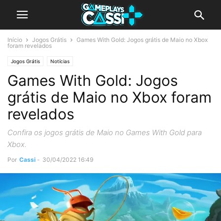
Início
Jogos Grátis
Games With Gold: Jogos grátis de Maio no Xbox
foram revelados
Jogos Grátis
Notícias
Games With Gold: Jogos
grátis de Maio no Xbox foram
revelados
Confira os jogos grátis de Maio no Games With Gold para
Xbox.
Por
Cassi
-
30/04/2022 16:49