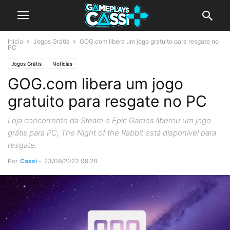
Início
Jogos Grátis
GOG.com libera um jogo gratuito para resgate no
PC
Jogos Grátis
Notícias
GOG.com libera um jogo
gratuito para resgate no PC
Loja concorrente da Steam e Epic Games liberou um jogo
grátis para PC; The Night of the Rabbit está disponível para
resgate.
Por
Cassi
-
23/09/2023 09:28