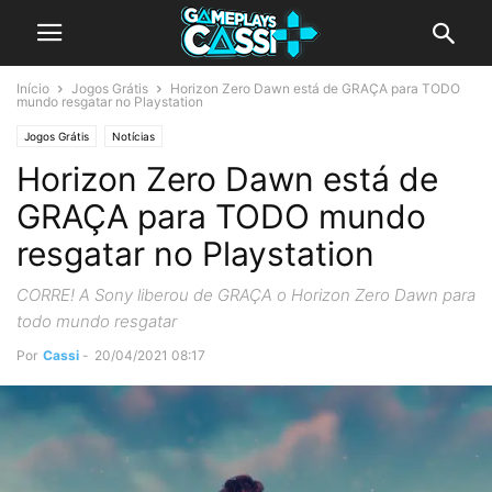
Início
Jogos Grátis
Horizon Zero Dawn está de GRAÇA para TODO
mundo resgatar no Playstation
Jogos Grátis
Notícias
Horizon Zero Dawn está de
GRAÇA para TODO mundo
resgatar no Playstation
CORRE! A Sony liberou de GRAÇA o Horizon Zero Dawn para
todo mundo resgatar
Por
Cassi
-
20/04/2021 08:17