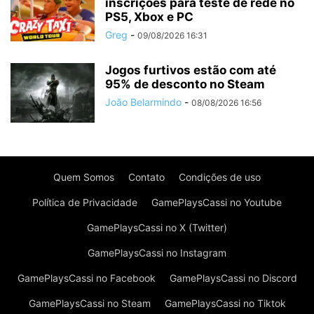
inscrições para teste de rede no
PS5, Xbox e PC
Greg
-
09/08/2026 16:31
Jogos furtivos estão com até
95% de desconto no Steam
João Belarmindo
-
08/08/2026 16:56
Quem Somos
Contato
Condições de uso
Política de Privacidade
GamePlaysCassi no Youtube
GamePlaysCassi no X (Twitter)
GamePlaysCassi no Instagram
GamePlaysCassi no Facebook
GamePlaysCassi no Discord
GamePlaysCassi no Steam
GamePlaysCassi no Tiktok