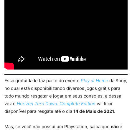
Essa gratuidade faz parte do evento
Play at Home
da Sony,
no qual está disponibilizando diversos jogos grátis para
todo mundo resgatar e jogar em seus consoles, e dessa
vez o
Horizon Zero Dawn: Complete Edition
vai ficar
disponível para resgate até o dia
14 de Maio de 2021
.
Mas, se você não possui um Playstation, saiba que
não
é