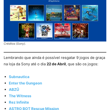
Créditos (Sony).
Lembrando que ainda é possível resgatar 9 jogos de graça
na loja da Sony até o dia
22 de Abril
, que são os jogos:
Subnautica
Enter the Gungeon
ABZÛ
The Witness
Rez Infinite
ASTRO BOT Rescue Mission