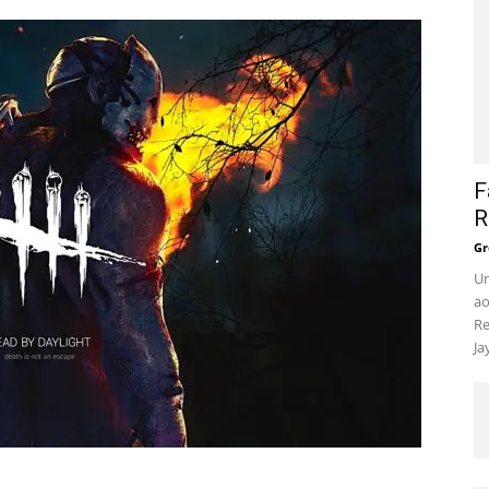
F
R
Gr
Um
ao
Re
Ja