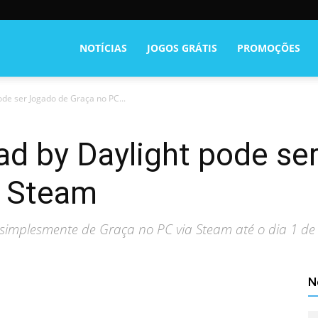
NOTÍCIAS
JOGOS GRÁTIS
PROMOÇÕES
ode ser Jogado de Graça no PC...
ad by Daylight pode se
a Steam
simplesmente de Graça no PC via Steam até o dia 1 d
N