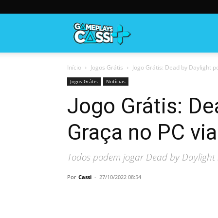
Gameplayscassi
Início
Jogos Grátis
Jogo Grátis: Dead by Daylight p
Jogos Grátis
Notícias
Jogo Grátis: De
Graça no PC vi
Todos podem jogar Dead by Daylight 
Por
Cassi
-
27/10/2022 08:54