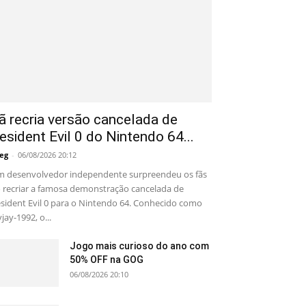
ã recria versão cancelada de
esident Evil 0 do Nintendo 64...
eg
-
06/08/2026 20:12
 desenvolvedor independente surpreendeu os fãs
 recriar a famosa demonstração cancelada de
sident Evil 0 para o Nintendo 64. Conhecido como
yjay-1992, o...
Jogo mais curioso do ano com
50% OFF na GOG
06/08/2026 20:10