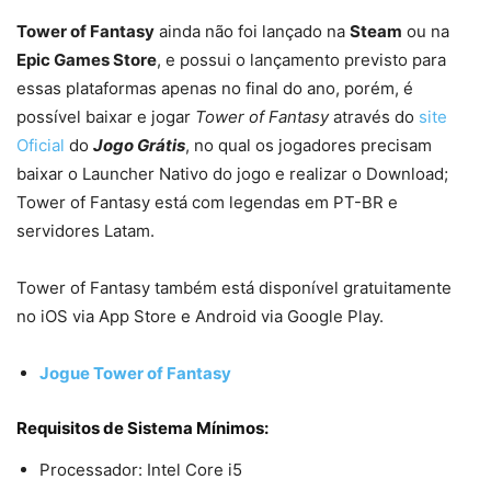
Tower of Fantasy
ainda não foi lançado na
Steam
ou na
Epic Games Store
, e possui o lançamento previsto para
essas plataformas apenas no final do ano, porém, é
possível baixar e jogar
Tower of Fantasy
através do
site
Oficial
do
Jogo Grátis
, no qual os jogadores precisam
baixar o Launcher Nativo do jogo e realizar o Download;
Tower of Fantasy está com legendas em PT-BR e
servidores Latam.
Tower of Fantasy também está disponível gratuitamente
no iOS via App Store e Android via Google Play.
Jogue Tower of Fantasy
Requisitos de Sistema Mínimos:
Processador: Intel Core i5