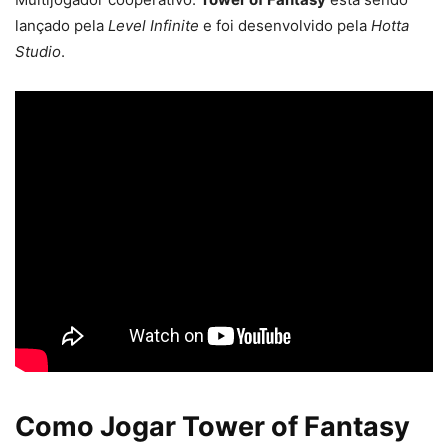
lançado pela
Level Infinite
e foi desenvolvido pela
Hotta
Studio
.
Como Jogar Tower of Fantasy