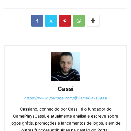
Cassi
https://www.youtube.com/@GamePlaysCassi
Cassiano, conhecido por Cassi, é o fundador do
GamePlaysCassi, e atualmente analisa e escreve sobre
jogos grátis, promoções e lançamentos de jogos, além de
outras funções atribuídas na gestão do Portal.