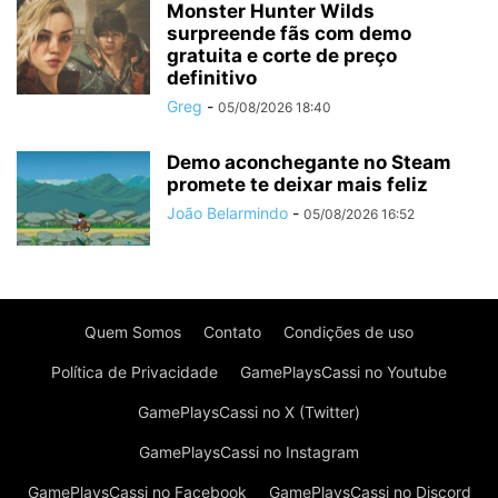
Monster Hunter Wilds
surpreende fãs com demo
gratuita e corte de preço
definitivo
Greg
-
05/08/2026 18:40
Demo aconchegante no Steam
promete te deixar mais feliz
João Belarmindo
-
05/08/2026 16:52
Quem Somos
Contato
Condições de uso
Política de Privacidade
GamePlaysCassi no Youtube
GamePlaysCassi no X (Twitter)
GamePlaysCassi no Instagram
GamePlaysCassi no Facebook
GamePlaysCassi no Discord