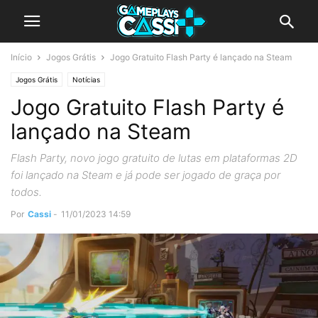
Início
Jogos Grátis
Jogo Gratuito Flash Party é lançado na Steam
Jogos Grátis
Notícias
Jogo Gratuito Flash Party é
lançado na Steam
Flash Party, novo jogo gratuito de lutas em plataformas 2D
foi lançado na Steam e já pode ser jogado de graça por
todos.
Por
Cassi
-
11/01/2023 14:59