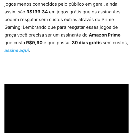
jogos menos conhecidos pelo público em geral, ainda
assim são
R$136,34
em jogos grátis que os assinantes
podem resgatar sem custos extras através do Prime
Gaming; Lembrando que para resgatar esses jogos de
graça você precisa ser um assinante do
Amazon Prime
que custa
R$9,90
e que possui
30 dias grátis
sem custos,
assine aqui
.