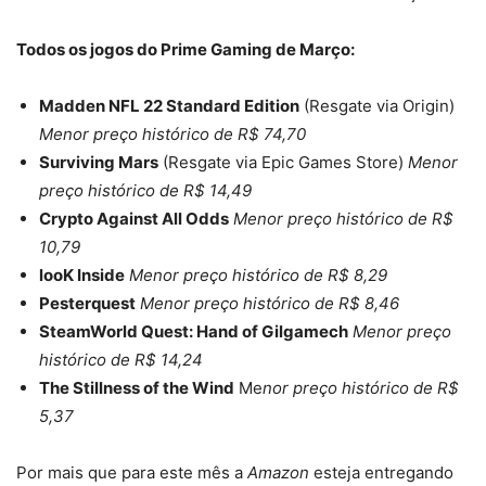
Todos os jogos do Prime Gaming de Março:
Madden NFL 22 Standard Edition
(Resgate via Origin)
Menor preço histórico de R$ 74,70
Surviving Mars
(Resgate via Epic Games Store)
Menor
preço histórico de R$ 14,49
Crypto Against All Odds
Menor preço histórico de R$
10,79
looK Inside
Menor preço histórico de R$ 8,29
Pesterquest
Menor preço histórico de R$ 8,46
SteamWorld Quest: Hand of Gilgamech
Menor preço
histórico de R$ 14,24
The Stillness of the Wind
Me
nor preço histórico de R$
5,37
Por mais que para este mês a
Amazon
esteja entregando