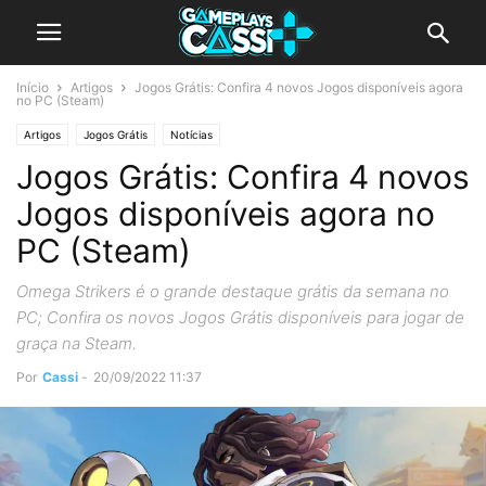
Início
Artigos
Jogos Grátis: Confira 4 novos Jogos disponíveis agora
no PC (Steam)
Artigos
Jogos Grátis
Notícias
Jogos Grátis: Confira 4 novos
Jogos disponíveis agora no
PC (Steam)
Omega Strikers é o grande destaque grátis da semana no
PC; Confira os novos Jogos Grátis disponíveis para jogar de
graça na Steam.
Por
Cassi
-
20/09/2022 11:37