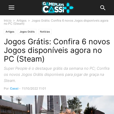
Início
Artigos
Jogos Grátis: Confira 6 novos Jogos disponíveis agora
no PC (Steam)
Artigos
Jogos Grátis
Notícias
Jogos Grátis: Confira 6 novos
Jogos disponíveis agora no
PC (Steam)
Super People é o destaque grátis da semana no PC; Confira
os novos Jogos Grátis disponíveis para jogar de graça na
Steam.
Por
Cassi
-
11/10/2022 11:01