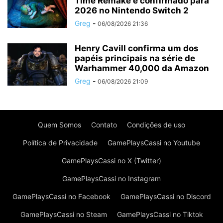
Time Remake é confirmado para
2026 no Nintendo Switch 2
Greg
-
06/08/2026 21:36
Henry Cavill confirma um dos
papéis principais na série de
Warhammer 40,000 da Amazon
Greg
-
06/08/2026 21:09
Quem Somos
Contato
Condições de uso
Política de Privacidade
GamePlaysCassi no Youtube
GamePlaysCassi no X (Twitter)
GamePlaysCassi no Instagram
GamePlaysCassi no Facebook
GamePlaysCassi no Discord
GamePlaysCassi no Steam
GamePlaysCassi no Tiktok