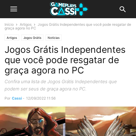
Início
Artigos
Jogos Grátis Independentes que você pode resgatar de
graça agora no PC
Artigos
Jogos Grátis
Notícias
Jogos Grátis Independentes
que você pode resgatar de
graça agora no PC
Confira uma lista de Jogos Grátis Independentes que
podem ser seus de graça agora no PC.
Por
Cassi
-
12/09/2022 11:56