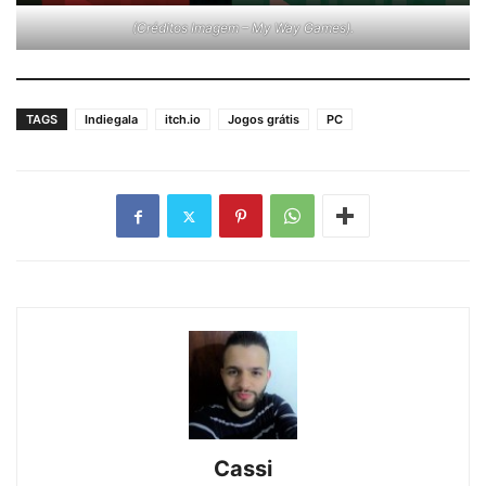
(Créditos Imagem – My Way Games).
TAGS
Indiegala
itch.io
Jogos grátis
PC
Cassi