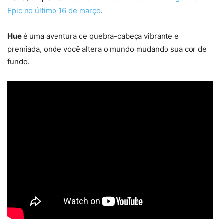
Epic no último 16 de março
.
Hue
é uma aventura de quebra-cabeça vibrante e
premiada, onde você altera o mundo mudando sua cor de
fundo.