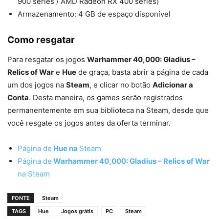
900 series / AMD Radeon RX 400 series)
Armazenamento: 4 GB de espaço disponível
Como resgatar
Para resgatar os jogos
Warhammer 40,000: Gladius –
Relics of War
e
Hue
de graça, basta abrir a página de cada
um dos jogos na
Steam
, e clicar no botão
Adicionar a
Conta
. Desta maneira, os games serão registrados
permanentemente em sua biblioteca na Steam, desde que
você resgate os jogos antes da oferta terminar.
Página de
Hue na
Steam
Página de
Warhammer 40,000: Gladius – Relics of War
na Steam
FONTE
Steam
TAGS
Hue
Jogos grátis
PC
Steam