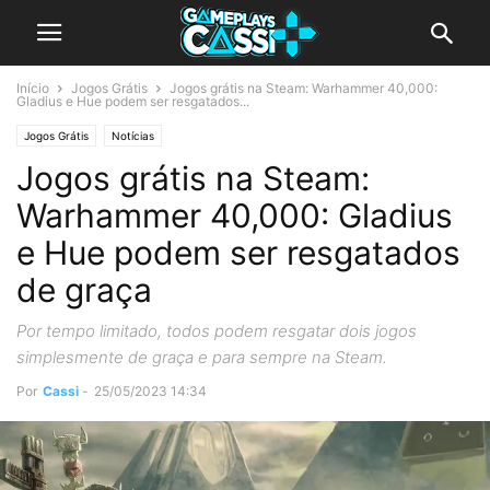
Início
Jogos Grátis
Jogos grátis na Steam: Warhammer 40,000:
Gladius e Hue podem ser resgatados...
Jogos Grátis
Notícias
Jogos grátis na Steam:
Warhammer 40,000: Gladius
e Hue podem ser resgatados
de graça
Por tempo limitado, todos podem resgatar dois jogos
simplesmente de graça e para sempre na Steam.
Por
Cassi
-
25/05/2023 14:34