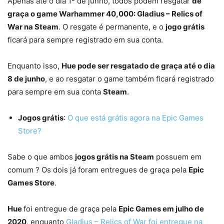
Apenas até o dia 1º de junho, todos podem resgatar
de
graça o game Warhammer 40,000: Gladius – Relics of
War na Steam
. O resgate é permanente, e o
jogo grátis
ficará para sempre registrado em sua conta.
Enquanto isso,
Hue pode ser resgatado de graça até o dia
8 de junho
, e ao resgatar o game também ficará registrado
para sempre em sua conta
Steam
.
Jogos grátis
:
O que está grátis agora na Epic Games
Store?
Sabe o que ambos
jogos grátis na Steam
possuem em
comum ? Os dois já foram entregues de graça pela
Epic
Games Store
.
Hue
foi entregue de graça pela
Epic Games em julho de
2020
, enquanto
Gladius – Relics of War foi entregue na