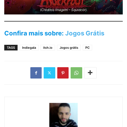
(Créditos Imagem – Squidcor).
Confira mais sobre:
Jogos Grátis
TAGS
Indiegala
itch.io
Jogos grátis
PC