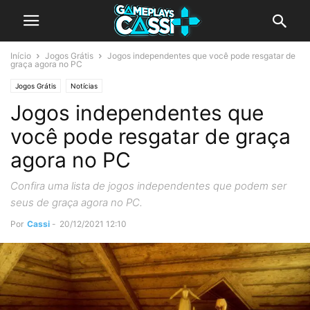
Início
Jogos Grátis
Jogos independentes que você pode resgatar de
graça agora no PC
Jogos Grátis
Notícias
Jogos independentes que
você pode resgatar de graça
agora no PC
Confira uma lista de jogos independentes que podem ser
seus de graça agora no PC.
Por
Cassi
-
20/12/2021 12:10