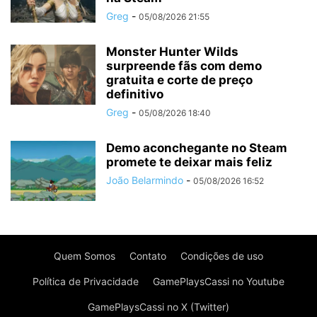
Greg
-
05/08/2026 21:55
Monster Hunter Wilds
surpreende fãs com demo
gratuita e corte de preço
definitivo
Greg
-
05/08/2026 18:40
Demo aconchegante no Steam
promete te deixar mais feliz
João Belarmindo
-
05/08/2026 16:52
Quem Somos
Contato
Condições de uso
Política de Privacidade
GamePlaysCassi no Youtube
GamePlaysCassi no X (Twitter)