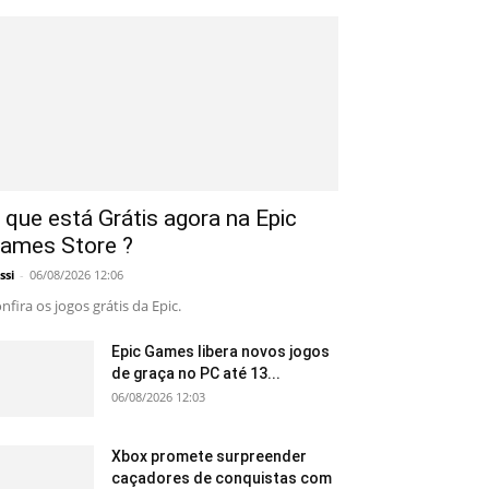
 que está Grátis agora na Epic
ames Store ?
ssi
-
06/08/2026 12:06
nfira os jogos grátis da Epic.
Epic Games libera novos jogos
de graça no PC até 13...
06/08/2026 12:03
Xbox promete surpreender
caçadores de conquistas com