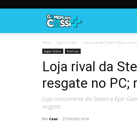
Gameplayscassi
Início
Jogos Grátis
Loja rival da Steam libera um no
Jogos Grátis
Notícias
Loja rival da S
resgate no PC; 
Loja concorrente da Steam e Epic Game
resgate.
Por
Cassi
-
27/10/2023 10:54