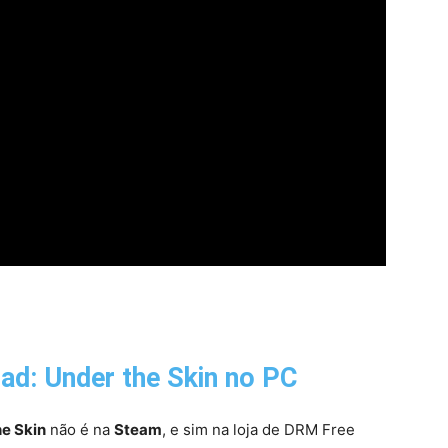
ad: Under the Skin
no PC
he Skin
não é na
Steam
, e sim na loja de DRM Free