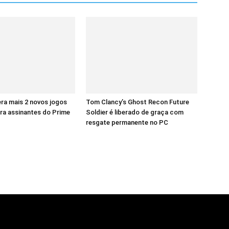
ra mais 2 novos jogos
Tom Clancy’s Ghost Recon Future
ra assinantes do Prime
Soldier é liberado de graça com
resgate permanente no PC