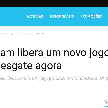
NOTÍCIAS
JOGOS GRÁTIS
PROMOÇÕES
vo jogo gratuito para resgate no...
team libera um novo jogo
resgate agora
s liberou mais um jogo grátis para PC; Blacksad: Unde
N