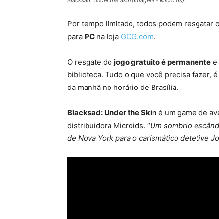
Blacksad: Under the Skin (Imagem - Microids).
Por tempo limitado, todos podem resgatar 
para
PC
na loja
GOG.com
.
O resgate do
jogo gratuito é permanente
e
biblioteca. Tudo o que você precisa fazer, é
da manhã no horário de Brasília.
Blacksad: Under the Skin
é um game de aven
distribuidora Microids. “
Um sombrio escânda
de Nova York para o carismático detetive J