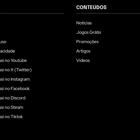
S
CONTEÚDOS
Notícias
Jogos Grátis
uso
Promoções
vacidade
Artigos
si no Youtube
Vídeos
i no X (Twitter)
i no Instagram
si no Facebook
i no Discord
si no Steam
i no Tiktok