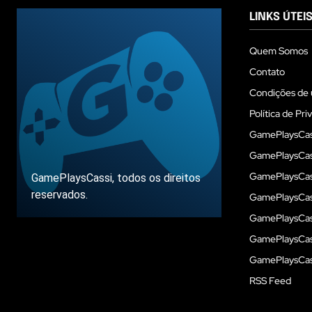
LINKS ÚTEI
Quem Somos
Contato
Condições de 
Política de Pri
GamePlaysCas
GamePlaysCass
GamePlaysCass
GamePlaysCassi, todos os direitos
reservados.
GamePlaysCas
GamePlaysCass
GamePlaysCas
Sobre
GamePlaysCass
RSS Feed