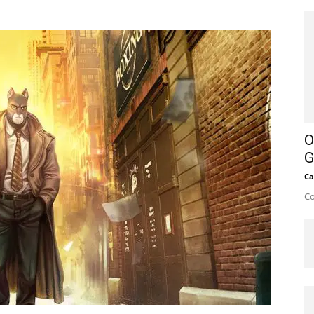
O
G
Ca
Co