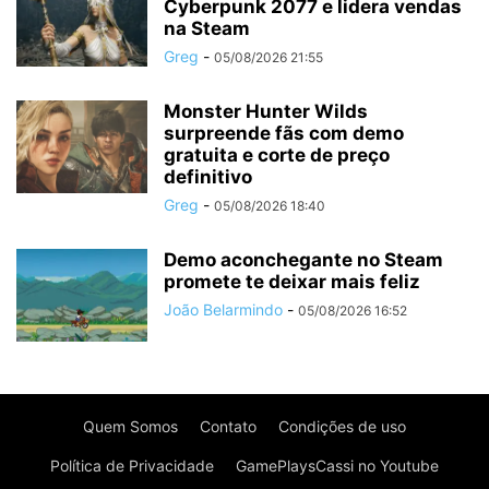
Cyberpunk 2077 e lidera vendas
na Steam
Greg
-
05/08/2026 21:55
Monster Hunter Wilds
surpreende fãs com demo
gratuita e corte de preço
definitivo
Greg
-
05/08/2026 18:40
Demo aconchegante no Steam
promete te deixar mais feliz
João Belarmindo
-
05/08/2026 16:52
Quem Somos
Contato
Condições de uso
Política de Privacidade
GamePlaysCassi no Youtube