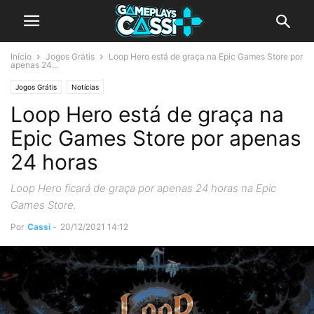
Início
Jogos Grátis
Loop Hero está de graça na Epic Games Store por
apenas 24...
Jogos Grátis
Notícias
Loop Hero está de graça na
Epic Games Store por apenas
24 horas
Loop Hero ficará de graça por apenas 24 horas na Epic
Games Store.
Por
Cassi
-
20/12/2021 14:12