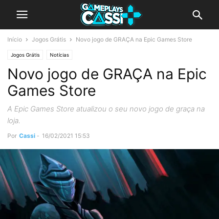
Início
Jogos Grátis
Novo jogo de GRAÇA na Epic Games Store
Jogos Grátis
Notícias
Novo jogo de GRAÇA na Epic
Games Store
A Epic Games Store atualizou o seu novo jogo de graça na
loja.
Por
Cassi
-
16/02/2021 15:53