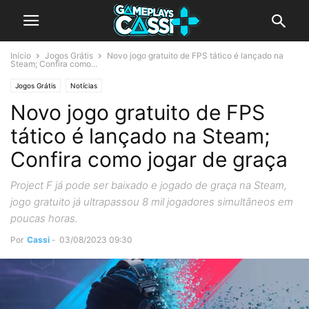
Início
Jogos Grátis
Novo jogo gratuito de FPS tático é lançado na
Steam; Confira como...
Jogos Grátis
Notícias
Novo jogo gratuito de FPS
tático é lançado na Steam;
Confira como jogar de graça
Project F já pode ser baixado e jogado de graça na Steam,
jogo gratuito já ultrapassou 8 mil jogadores simultâneos em
poucas horas.
Por
Cassi
-
03/08/2023 09:30