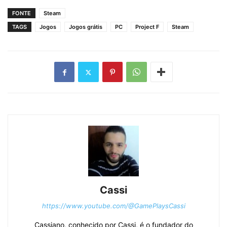
FONTE
Steam
TAGS
Jogos
Jogos grátis
PC
Project F
Steam
Cassi
https://www.youtube.com/@GamePlaysCassi
Cassiano, conhecido por Cassi, é o fundador do