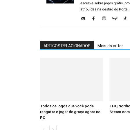
escreve sobre jogos grátis, p
atribuídas na gestão do Portal.
ARTIGOS RELACIONADOS
Mais do autor
Todos os jogos que você pode
THQ Nordic
resgatar e jogar de graça agora no
Steam com 
PC