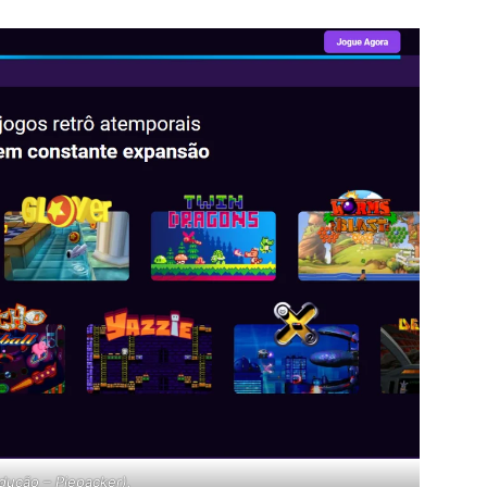
dução – Piepacker).