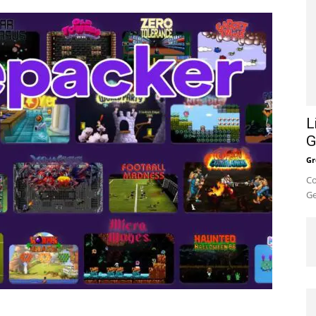
L
G
Gr
Co
Ge