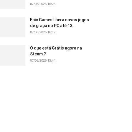
07/08/2026 16:25
Epic Games libera novos jogos
de graça no PC até 13...
07/08/2026 16:17
O que está Grátis agora na
Steam ?
07/08/2026 15:44