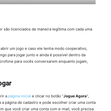
er são licenciados de maneira legítima com cada uma
 abrir um jogo e caso ele tenha modo cooperativo,
o para jogar junto e ainda é possível dentro da
microfone para vocês conversarem enquanto jogam,
ogar
rir a
página inicial
e clicar no botão “
Jogue Agora
“,
 a página de cadastro e pode escolher criar uma conta
m que você criar uma conta com e-mail, você precisa