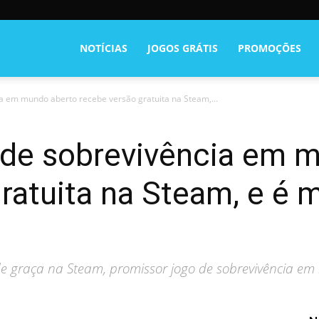
NOTÍCIAS
JOGOS GRÁTIS
PROMOÇÕES
a em mundo aberto recebe versão gratuita na Steam,...
 de sobrevivência em 
ratuita na Steam, e é 
de graça na Steam, promissor jogo de sobrevivência e