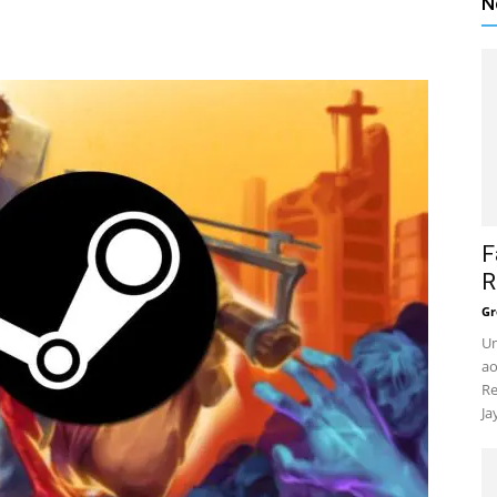
N
F
R
Gr
Um
ao
Re
Ja