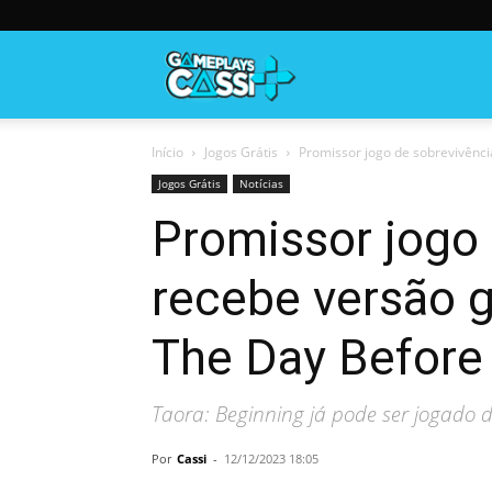
Gameplayscassi
Início
Jogos Grátis
Promissor jogo de sobrevivênci
Jogos Grátis
Notícias
Promissor jogo
recebe versão g
The Day Before
Taora: Beginning já pode ser jogado 
Por
Cassi
-
12/12/2023 18:05