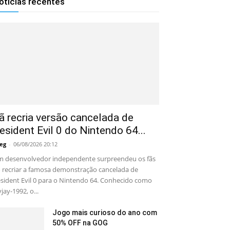
otícias recentes
ã recria versão cancelada de
esident Evil 0 do Nintendo 64...
eg
-
06/08/2026 20:12
 desenvolvedor independente surpreendeu os fãs
 recriar a famosa demonstração cancelada de
sident Evil 0 para o Nintendo 64. Conhecido como
yjay-1992, o...
Jogo mais curioso do ano com
50% OFF na GOG