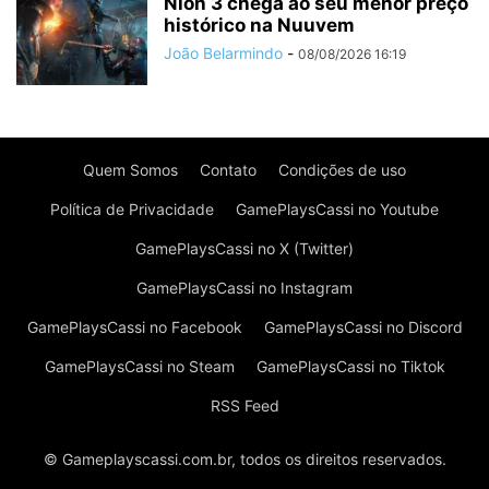
Nioh 3 chega ao seu menor preço
histórico na Nuuvem
João Belarmindo
-
08/08/2026 16:19
Quem Somos
Contato
Condições de uso
Política de Privacidade
GamePlaysCassi no Youtube
GamePlaysCassi no X (Twitter)
GamePlaysCassi no Instagram
GamePlaysCassi no Facebook
GamePlaysCassi no Discord
GamePlaysCassi no Steam
GamePlaysCassi no Tiktok
RSS Feed
© Gameplayscassi.com.br, todos os direitos reservados.