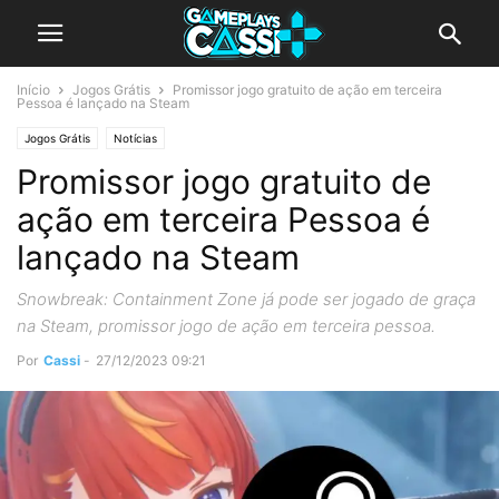
Início
Jogos Grátis
Promissor jogo gratuito de ação em terceira
Pessoa é lançado na Steam
Jogos Grátis
Notícias
Promissor jogo gratuito de
ação em terceira Pessoa é
lançado na Steam
Snowbreak: Containment Zone já pode ser jogado de graça
na Steam, promissor jogo de ação em terceira pessoa.
Por
Cassi
-
27/12/2023 09:21