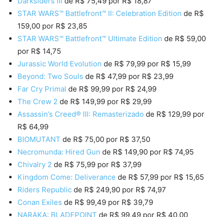
Darksiders III
de R$ 75,49 por R$ 18,87
STAR WARS™ Battlefront™ II: Celebration Edition
de R$
159,00 por R$ 23,85
STAR WARS™ Battlefront™ Ultimate Edition
de R$ 59,00
por R$ 14,75
Jurassic World Evolution
de R$ 79,99 por R$ 15,99
Beyond: Two Souls
de R$ 47,99 por R$ 23,99
Far Cry Primal
de R$ 99,99 por R$ 24,99
The Crew 2
de R$ 149,99 por R$ 29,99
Assassin’s Creed® III: Remasterizado
de R$ 129,99 por
R$ 64,99
BIOMUTANT
de R$ 75,00 por R$ 37,50
Necromunda: Hired Gun
de R$ 149,90 por R$ 74,95
Chivalry 2
de R$ 75,99 por R$ 37,99
Kingdom Come: Deliverance
de R$ 57,99 por R$ 15,65
Riders Republic
de R$ 249,90 por R$ 74,97
Conan Exiles
de R$ 99,49 por R$ 39,79
NARAKA: BLADEPOINT
de R$ 99,49 por R$ 40,00