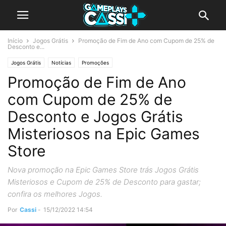
Início
Jogos Grátis
Promoção de Fim de Ano com Cupom de 25% de
Desconto e...
Jogos Grátis
Notícias
Promoções
Promoção de Fim de Ano
com Cupom de 25% de
Desconto e Jogos Grátis
Misteriosos na Epic Games
Store
Nova promoção na Epic Games Store trás Jogos Grátis
Misteriosos e Cupom de 25% de Desconto para gastar;
confira os melhores Jogos.
Por
Cassi
-
15/12/2022 14:54