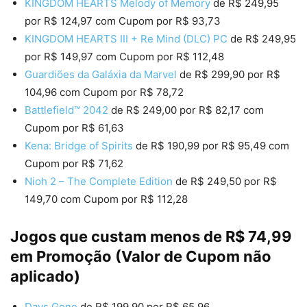
KINGDOM HEARTS Melody of Memory
de R$ 249,95
por R$ 124,97 com Cupom por R$ 93,73
KINGDOM HEARTS III + Re Mind (DLC) PC
de R$ 249,95
por R$ 149,97 com Cupom por R$ 112,48
Guardiões da Galáxia da Marvel
de R$ 299,90 por R$
104,96 com Cupom por R$ 78,72
Battlefield™ 2042
de R$ 249,00 por R$ 82,17 com
Cupom por R$ 61,63
Kena: Bridge of Spirits
de R$ 190,99 por R$ 95,49 com
Cupom por R$ 71,62
Nioh 2 – The Complete Edition
de R$ 249,50 por R$
149,70 com Cupom por R$ 112,28
Jogos que custam menos de R$ 74,99
em Promoção
(Valor de Cupom não
aplicado)
Days Gone
de R$ 199,90 por R$ 65,96