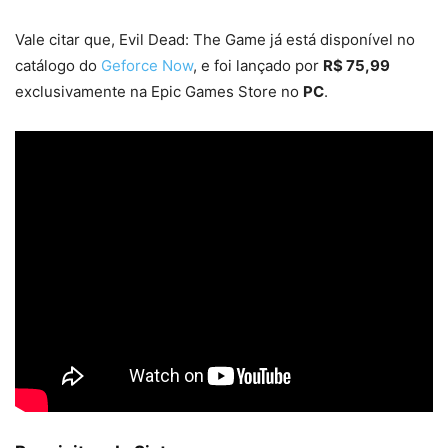
Vale citar que, Evil Dead: The Game já está disponível no
catálogo do
Geforce Now
, e foi lançado por
R$ 75,99
exclusivamente na Epic Games Store no
PC
.