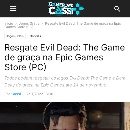
Início
Jogos Grátis
Resgate Evil Dead: The Game de graça na Epic
Games Store (PC)
Jogos Grátis
Notícias
Resgate Evil Dead: The Game
de graça na Epic Games
Store (PC)
Todos podem resgatar os jogos Evil Dead: The Game e Dark
Deity de graça na Epic Games até 24 de novembro.
Por
Cassi
-
17/11/2022 13:00