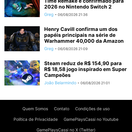
Time Remake é confirmado para
2026 no Nintendo Switch 2
Greg
-
06/08/2026 21:36
Henry Cavill confirma um dos
papéis principais na série de
Warhammer 40,000 da Amazon
Greg
-
06/08/2026 21:09
Steam reduz de R$ 154,90 para
R$ 18,58 jogo inspirado em Super
Campeões
João Belarmindo
-
06/08/2026 21:01
Quem Somos
Contato
Condições de uso
Política de Privacidade
GamePlaysCassi no Youtube
GamePlaysCassi no X (Twitter)