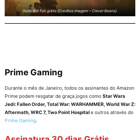
Gods Will Fall grátis (Créditos Imagem – Clever Beans).
Prime Gaming
Durante o mês de Janeiro, todos os assinantes do Amazon
Prime podem resgatar de graça jogos como
Star Wars
Jedi: Fallen Order
,
Total War: WARHAMMER
,
World War Z:
Aftermath
,
WRC 7, Two Point Hospital
e outros através do
Prime Gaming
.
Assinatura 30 dias Grátis