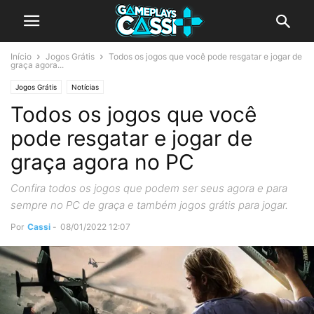
Início
Jogos Grátis
Todos os jogos que você pode resgatar e jogar de
graça agora...
Jogos Grátis
Notícias
Todos os jogos que você
pode resgatar e jogar de
graça agora no PC
Confira todos os jogos que podem ser seus agora e para
sempre no PC de graça e também jogos grátis para jogar.
Por
Cassi
-
08/01/2022 12:07