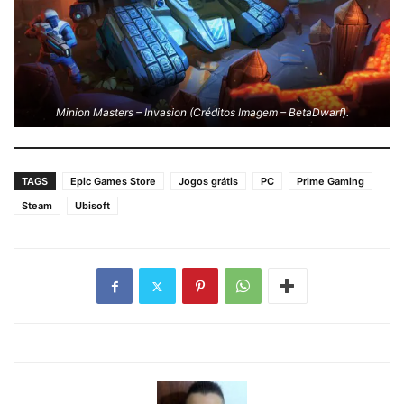
Minion Masters – Invasion (Créditos Imagem – BetaDwarf).
TAGS
Epic Games Store
Jogos grátis
PC
Prime Gaming
Steam
Ubisoft