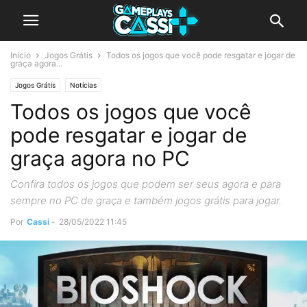
Início
Jogos Grátis
Todos os jogos que você pode resgatar e jogar de
graça agora...
Jogos Grátis
Notícias
Todos os jogos que você
pode resgatar e jogar de
graça agora no PC
Confira todos os jogos que podem ser seus agora e para
sempre no PC de graça e também jogos grátis para jogar.
Por
Cassi
-
28/05/2022 11:45