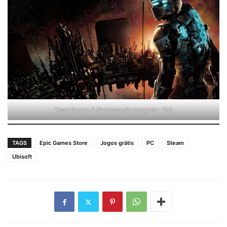
Dead Space 2 (Reprodução Imagem – EA).
TAGS
Epic Games Store
Jogos grátis
PC
Steam
Ubisoft