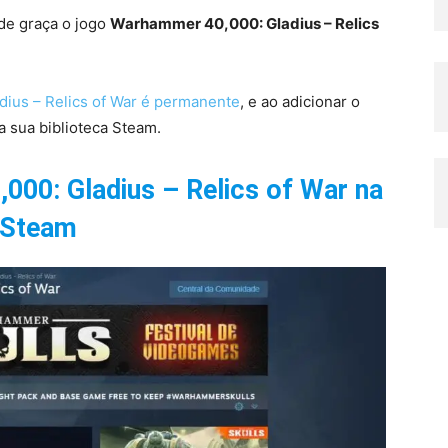
de graça o jogo
Warhammer 40,000: Gladius – Relics
ius – Relics of War é permanente
, e ao adicionar o
a sua biblioteca Steam.
00: Gladius – Relics of War na
Steam