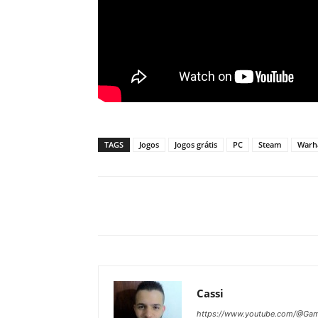
TAGS
Jogos
Jogos grátis
PC
Steam
Warha
Cassi
https://www.youtube.com/@Gam