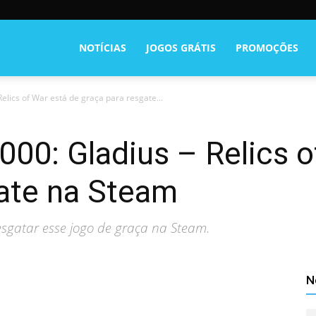
NOTÍCIAS
JOGOS GRÁTIS
PROMOÇÕES
lics of War está de graça para resgate...
00: Gladius – Relics o
gate na Steam
esgatar esse jogo de graça na Steam.
N