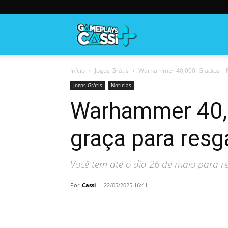
Gameplayscassi
Início
Jogos Grátis
Warhammer 40,000: Gladius – Re
Jogos Grátis
Notícias
Warhammer 40,0
graça para res
Você tem até o dia 26 de maio para r
Por
Cassi
-
22/05/2025 16:41