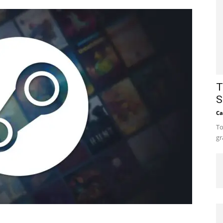
T
S
Ca
To
gr