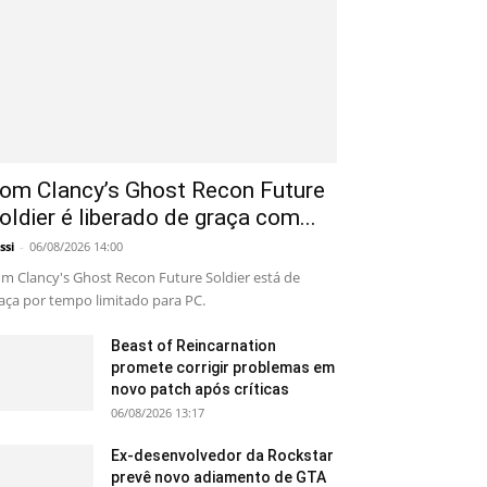
om Clancy’s Ghost Recon Future
oldier é liberado de graça com...
ssi
-
06/08/2026 14:00
m Clancy's Ghost Recon Future Soldier está de
aça por tempo limitado para PC.
Beast of Reincarnation
promete corrigir problemas em
novo patch após críticas
06/08/2026 13:17
Ex-desenvolvedor da Rockstar
prevê novo adiamento de GTA