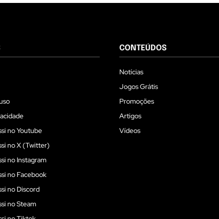
S
CONTEÚDOS
Notícias
Jogos Grátis
uso
Promoções
vacidade
Artigos
si no Youtube
Vídeos
i no X (Twitter)
i no Instagram
si no Facebook
i no Discord
si no Steam
i no Tiktok