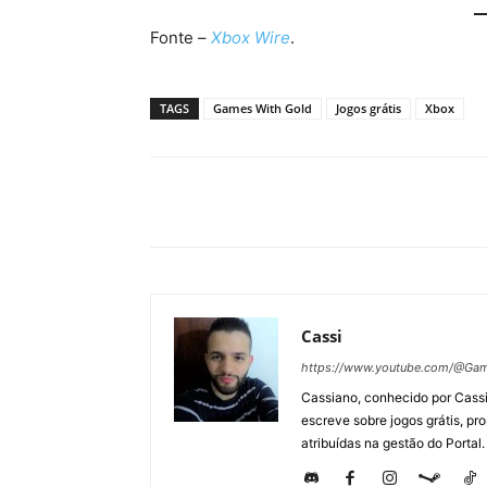
Fonte –
Xbox Wire
.
TAGS
Games With Gold
Jogos grátis
Xbox
Cassi
https://www.youtube.com/@Gam
Cassiano, conhecido por Cassi
escreve sobre jogos grátis, p
atribuídas na gestão do Portal.