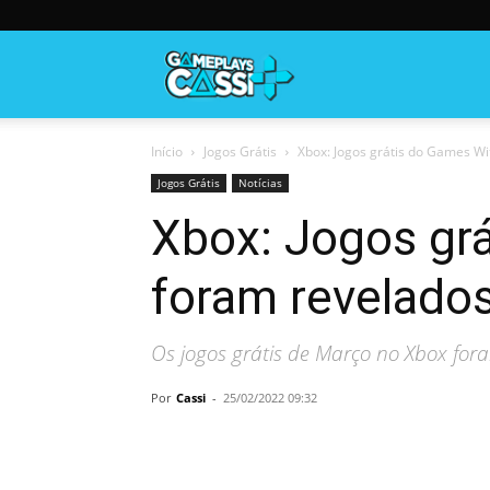
Gameplayscassi
Início
Jogos Grátis
Xbox: Jogos grátis do Games W
Jogos Grátis
Notícias
Xbox: Jogos gr
foram revelado
Os jogos grátis de Março no Xbox for
Por
Cassi
-
25/02/2022 09:32