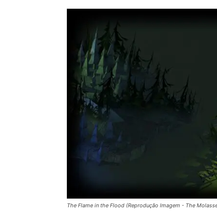
The Flame in the Flood (Reprodução Imagem - The Molasse