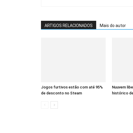
ARTIGOS RELACIONADOS
Mais do autor
Jogos furtivos estão com até 95%
Nuuvem lib
de desconto no Steam
histórico de