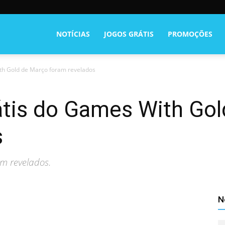
NOTÍCIAS
JOGOS GRÁTIS
PROMOÇÕES
ith Gold de Março foram revelados
átis do Games With Go
s
am revelados.
N