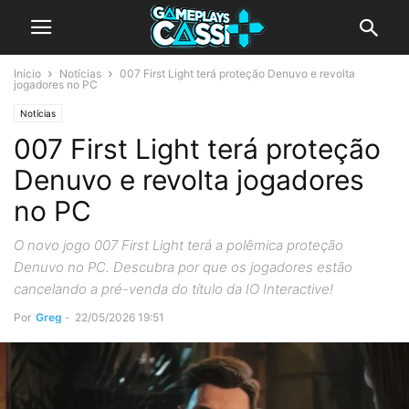
Início
Notícias
007 First Light terá proteção Denuvo e revolta
jogadores no PC
Notícias
007 First Light terá proteção
Denuvo e revolta jogadores
no PC
O novo jogo 007 First Light terá a polêmica proteção
Denuvo no PC. Descubra por que os jogadores estão
cancelando a pré-venda do título da IO Interactive!
Por
Greg
-
22/05/2026 19:51