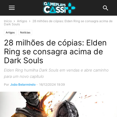
Início
Artigos
28 milhões de cópias: Elden Ring se consagra acima de
Dark Souls
Artigos
Notícias
28 milhões de cópias: Elden
Ring se consagra acima de
Dark Souls
Elden Ring humilha Dark Souls em vendas e abre caminho
para um novo capítulo
Por
João Belarmindo
-
16/12/2024 19:39