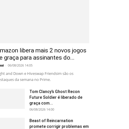
mazon libera mais 2 novos jogos
e graça para assinantes do...
ssi
-
06/08/2026 14:05
ght and Down e Hiveswap Friendsim são os
staques da semana no Prime.
Tom Clancy’s Ghost Recon
Future Soldier é liberado de
graça com...
06/08/2026 14:00
Beast of Reincarnation
promete corrigir problemas em