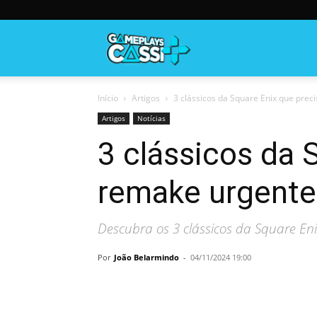
Gameplayscassi
Início
Artigos
3 clássicos da Square Enix que pre
Artigos
Notícias
3 clássicos da 
remake urgente
Descubra os 3 clássicos da Square E
Por
João Belarmindo
-
04/11/2024 19:00