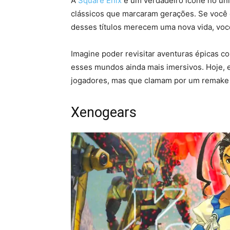
A
Square Enix
é um verdadeiro ícone no un
clássicos que marcaram gerações. Se você é
desses títulos merecem uma nova vida, você
Imagine poder revisitar aventuras épicas c
esses mundos ainda mais imersivos. Hoje,
jogadores, mas que clamam por um remake 
Xenogears