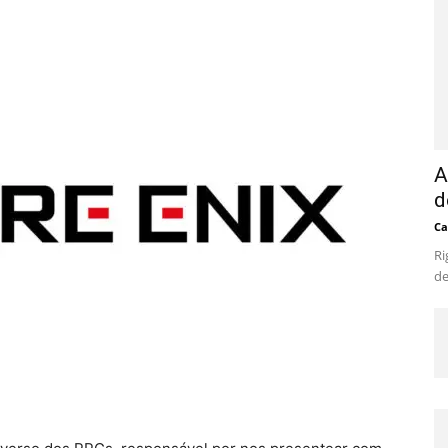
A
d
Ca
Ri
de