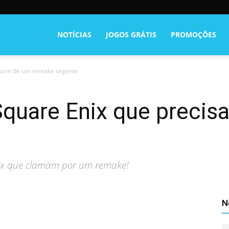
NOTÍCIAS
JOGOS GRÁTIS
PROMOÇÕES
cisam de um remake urgente
Square Enix que preci
nix que clamam por um remake!
N